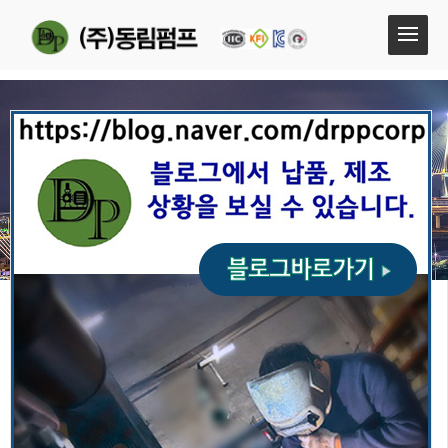
부르돈압력스위치
설치와작동
완제품사진
현장설치시공사진