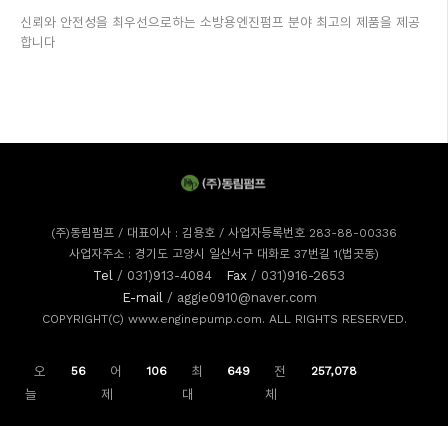
신뢰와 안전성을 최우선으로하는 소방용엔진펌프 분야 최고의 제품을 제공
합니다
(주)동림펌프 / 대표이사 : 김용호 / 사업자등록번호 283-88-00336
사업자주소 : 경기도 고양시 일산서구 대화로 37번길 1(법곳동)
Tel
/ 031)913-4084
Fax
/ 031)916-2653
E-mail
/ aggie0910@naver.com
COPYRIGHT(C) www.enginepump.com. ALL RIGHTS RESERVED.
오
56
어
106
최
649
전
257,078
늘
제
대
체